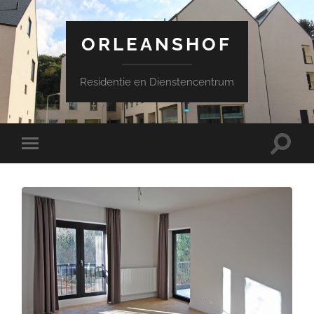
ORLEANSHOF
Residentie en Dienstencentrum
Schake
Schakel
naar
naar
zoekve
mobiel
menu