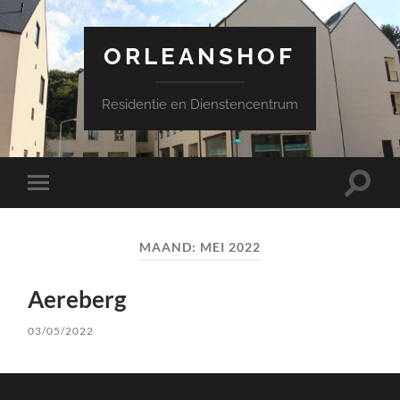
ORLEANSHOF
Residentie en Dienstencentrum
Schake
Schakel
naar
naar
zoekve
mobiel
menu
MAAND:
MEI 2022
Aereberg
03/05/2022