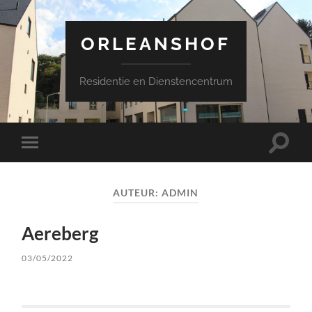
ORLEANSHOF
Residentie en Dienstencentrum
Schake
Schakel
naar
naar
zoekve
mobiel
menu
AUTEUR:
ADMIN
Aereberg
03/05/2022