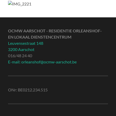
OCMW AARSCHOT - RESIDENTIE ORLEANSHOF-
EN LOKAAL DIENSTENCENTRUM
Leuvensestraat 148
3200 Aarschot
016/48 24 40
E-mail: orleanshof@ocmw-aarschot.be
ONr: BE0212.234.515